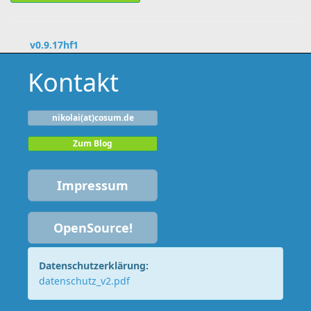
v0.9.17hf1
Kontakt
nikolai(at)cosum.de
Zum Blog
Impressum
OpenSource!
Datenschutzerklärung:
datenschutz_v2.pdf